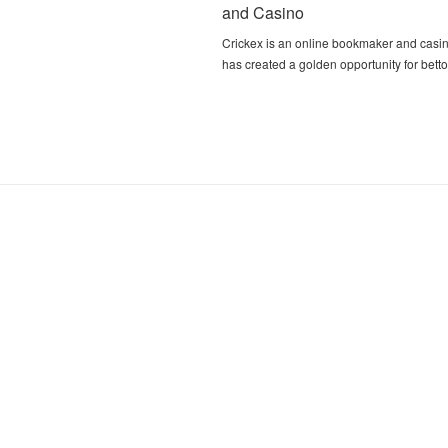
and Casino
Crickex is an online bookmaker and casin
has created a golden opportunity for bet